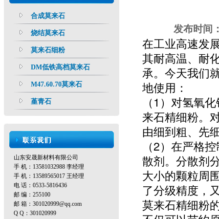
合成莫来石
发布时间
烧结莫来石
在工业高速发
莫来石细粉
其耐高温、耐
DM低铁高档莫来石
承。今天我们
地使用：
M47.60.70莫来石
（1）对氢氧
堇青石
来石精细粉。对
由细到粗、先
（2）在严格
散剂。分散剂
山东安晟新材料有限公司
手 机：13581032988 李经理
大小的颗粒周
手 机：13589565017 王经理
电 话：0533-5816436
了分级精度，
邮 编：255100
莫来石精细粉
邮 箱：301020999@qq.com
Q Q：301020999