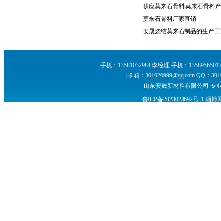
供应莫来石骨料|莫来石骨料
莫来石骨料厂家直销
安晟烧结莫来石制品的生产工
手机：13581032988 李经理 手机：13589565017
邮 箱：301020999@qq.com Q
山东安晟新材料有限公司 专
鲁ICP备2023023692号-1
淄博