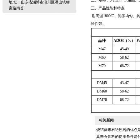
二、规格：0-1mm、1-3mm、3-
地 址：山东省淄博市淄川区洪山镇聊
斋路南首
三、产品性能和特点
耐高温1800℃、膨胀均匀、
蚀性强。
品种
Al2O3
（%）
F
M47
45-49
M60
58-62
M70
68-72
DM45
43-47
DM60
58-62
DM70
68-72
相关新闻
烧结莫来石绝热砖的优点
莫来石骨料的使用条件是