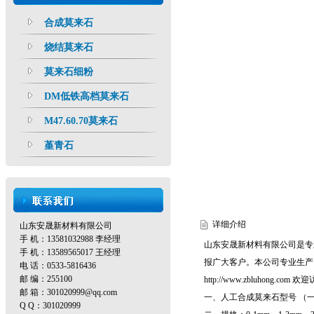
合成莫来石
烧结莫来石
莫来石细粉
DM低铁高档莫来石
M47.60.70莫来石
堇青石
详细介绍
山东安晟新材料有限公司
手 机：13581032988 李经理
山东安晟新材料有限公司是专
手 机：13589565017 王经理
报广大客户。本公司专业生产
电 话：0533-5816436
邮 编：255100
http://www.zbluhong.com
欢迎
邮 箱：301020999@qq.com
一、人工合成莫来石型号 （一）M
Q Q：301020999