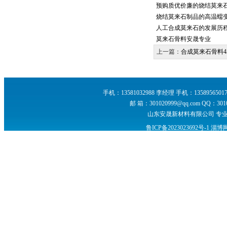
预购质优价廉的烧结莫来
烧结莫来石制品的高温蠕
人工合成莫来石的发展历
莫来石骨料安晟专业
上一篇：
合成莫来石骨料4
手机：13581032988 李经理 手机：13589565017
邮 箱：301020999@qq.com Q
山东安晟新材料有限公司 专
鲁ICP备2023023692号-1
淄博